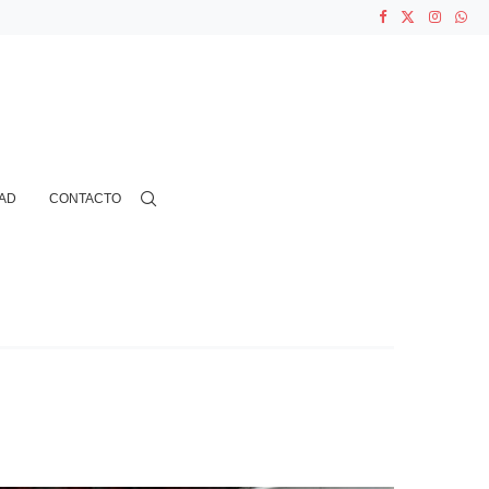
ASOCIACIONES...
...
AD
CONTACTO