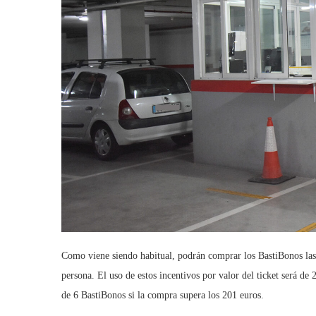
Como viene siendo habitual, podrán comprar los BastiBonos las
persona. El uso de estos incentivos por valor del ticket será de 
de 6 BastiBonos si la compra supera los 201 euros.