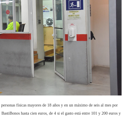
 personas físicas mayores de 18 años y en un máximo de seis al mes por
2 BastiBonos hasta cien euros, de 4 si el gasto está entre 101 y 200 euros y