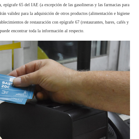
 epígrafe 65 del IAE (a excepción de las gasolineras y las farmacias para
rán validez para la adquisición de otros productos (alimentación e higiene
ablecimientos de restauración con epígrafe 67 (restaurantes, bares, cafés y
 puede encontrar toda la información al respecto.