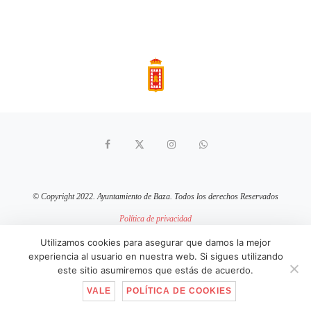
© Copyright 2022. Ayuntamiento de Baza. Todos los derechos Reservados
Política de privacidad
Aviso Legal
Política de cookies
Utilizamos cookies para asegurar que damos la mejor
experiencia al usuario en nuestra web. Si sigues utilizando
sitio web mantenido por
pixelcero.com
este sitio asumiremos que estás de acuerdo.
VALE
POLÍTICA DE COOKIES
IR ARRIBA