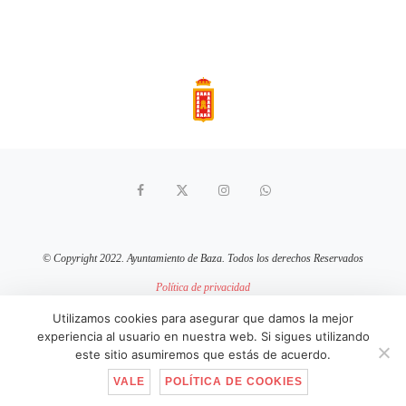
© Copyright 2022. Ayuntamiento de Baza. Todos los derechos Reservados
Política de privacidad
Aviso Legal
Política de cookies
Utilizamos cookies para asegurar que damos la mejor
experiencia al usuario en nuestra web. Si sigues utilizando
sitio web mantenido por
pixelcero.com
este sitio asumiremos que estás de acuerdo.
VALE
POLÍTICA DE COOKIES
IR ARRIBA