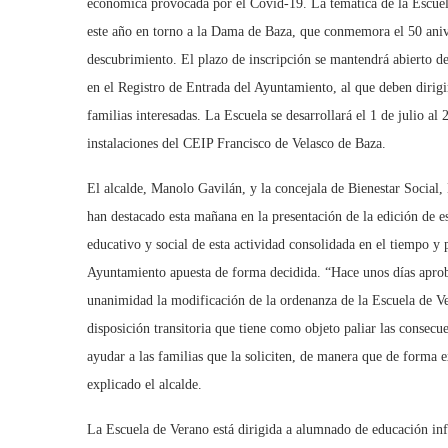
económica provocada por el Covid-19. La temática de la Escuel
este año en torno a la Dama de Baza, que conmemora el 50 aniv
descubrimiento. El plazo de inscripción se mantendrá abierto de
en el Registro de Entrada del Ayuntamiento, al que deben dirigir
familias interesadas. La Escuela se desarrollará el 1 de julio al 
instalaciones del CEIP Francisco de Velasco de Baza.
El alcalde, Manolo Gavilán, y la concejala de Bienestar Social
han destacado esta mañana en la presentación de la edición de es
educativo y social de esta actividad consolidada en el tiempo y 
Ayuntamiento apuesta de forma decidida. “Hace unos días apro
unanimidad la modificación de la ordenanza de la Escuela de V
disposición transitoria que tiene como objeto paliar las consec
ayudar a las familias que la soliciten, de manera que de forma 
explicado el alcalde.
La Escuela de Verano está dirigida a alumnado de educación inf