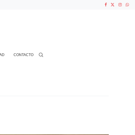
ASOCIACIONES...
...
AD
CONTACTO