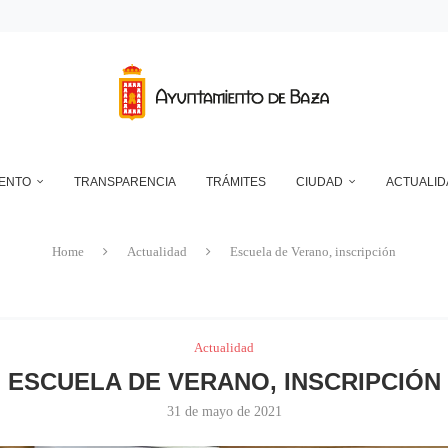
RANSFORMADOR ELÉCTRICO EN EL RECINTO FERIAL
DEPÓSITO MUNICIPAL DE AGUA DE LA CUESTA DEL FRANCÉS
NTO DE BAZA EN RELACIÓN CON LA CONTROVERSIA QUE MANTIENEN LAS 
UN ECLIPSE… ES HACERLO CON SEGURIDAD
A RESERVA ONLINE DE INSTALACIONES DEPORTIVAS, AMPLÍA SU AGENDA Y
IENTO
TRANSPARENCIA
TRÁMITES
CIUDAD
ACTUALID
Home
Actualidad
Escuela de Verano, inscripción
Actualidad
ESCUELA DE VERANO, INSCRIPCIÓN
31 de mayo de 2021