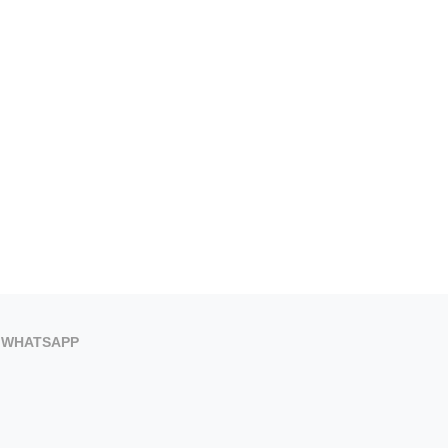
VIVIR UN ECLIPSE…...
INCORPORA LA RESERVA ON
5 de agosto de 2026
5 de agosto de 2026
WHATSAPP