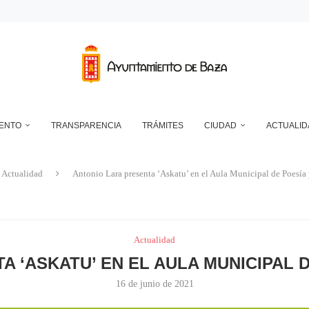
RANSFORMADOR ELÉCTRICO EN EL RECINTO FERIAL
DEPÓSITO MUNICIPAL DE AGUA DE LA CUESTA DEL FRANCÉS
NTO DE BAZA EN RELACIÓN CON LA CONTROVERSIA QUE MANTIENEN LAS 
UN ECLIPSE… ES HACERLO CON SEGURIDAD
A RESERVA ONLINE DE INSTALACIONES DEPORTIVAS, AMPLÍA SU AGENDA Y
IENTO
TRANSPARENCIA
TRÁMITES
CIUDAD
ACTUALID
Actualidad
Antonio Lara presenta ‘Askatu’ en el Aula Municipal de Poesí
Actualidad
A ‘ASKATU’ EN EL AULA MUNICIPAL 
16 de junio de 2021