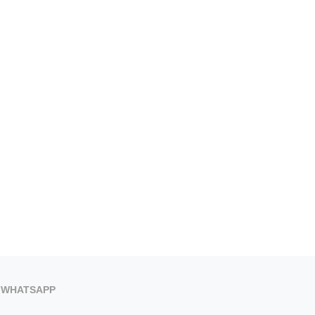
PORQUE LA MEJOR FORMA DE
LA APP MUNICIPAL B
VIVIR UN ECLIPSE…...
INCORPORA LA RESERVA ON
5 de agosto de 2026
5 de agosto de 2026
WHATSAPP