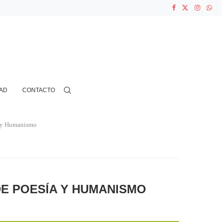
ASOCIACIONES...
...
AD
CONTACTO
a y Humanismo
DE POESÍA Y HUMANISMO