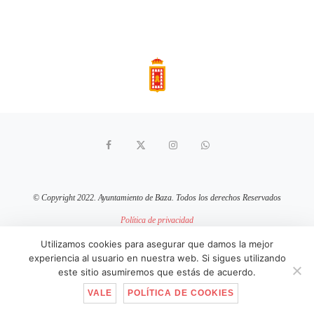
© Copyright 2022. Ayuntamiento de Baza. Todos los derechos Reservados
Política de privacidad
Aviso Legal
Política de cookies
Utilizamos cookies para asegurar que damos la mejor
experiencia al usuario en nuestra web. Si sigues utilizando
sitio web mantenido por
pixelcero.com
este sitio asumiremos que estás de acuerdo.
VALE
POLÍTICA DE COOKIES
IR ARRIBA