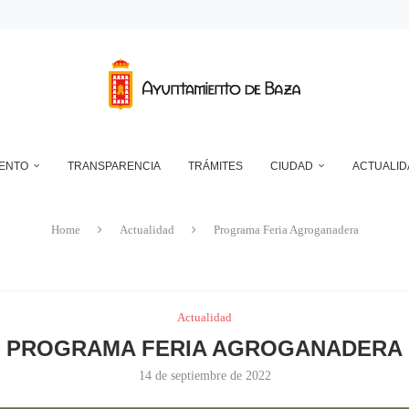
RANSFORMADOR ELÉCTRICO EN EL RECINTO FERIAL
DEPÓSITO MUNICIPAL DE AGUA DE LA CUESTA DEL FRANCÉS
NTO DE BAZA EN RELACIÓN CON LA CONTROVERSIA QUE MANTIENEN LAS 
UN ECLIPSE… ES HACERLO CON SEGURIDAD
A RESERVA ONLINE DE INSTALACIONES DEPORTIVAS, AMPLÍA SU AGENDA Y
IENTO
TRANSPARENCIA
TRÁMITES
CIUDAD
ACTUALID
Home
Actualidad
Programa Feria Agroganadera
Actualidad
PROGRAMA FERIA AGROGANADERA
14 de septiembre de 2022