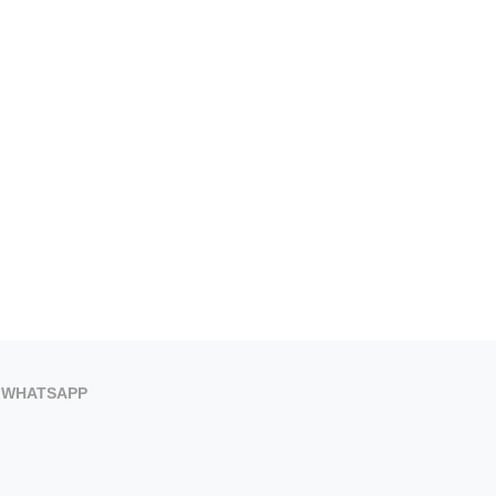
PROGRAMACIÓN DEPORTIVA 2023
CIERRE PRESUPUESTARI
Y BALANCE 2022
DATOS POSITIVOS Y UN PER
25 de enero de 2023
25 de febrero de 2022
WHATSAPP