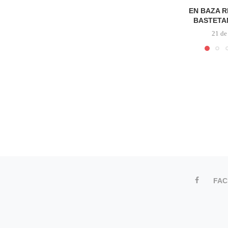
EN BAZA 
BASTETA
21 de
FA