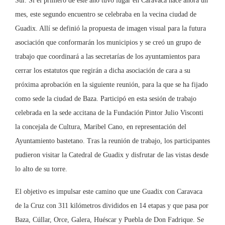
Sur. Si el primero de este año tuvo lugar en Caravaca hace ahora un
mes, este segundo encuentro se celebraba en la vecina ciudad de
Guadix. Allí se definió la propuesta de imagen visual para la futura
asociación que conformarán los municipios y se creó un grupo de
trabajo que coordinará a las secretarías de los ayuntamientos para
cerrar los estatutos que regirán a dicha asociación de cara a su
próxima aprobación en la siguiente reunión, para la que se ha fijado
como sede la ciudad de Baza. Participó en esta sesión de trabajo
celebrada en la sede accitana de la Fundación Pintor Julio Visconti
la concejala de Cultura, Maribel Cano, en representación del
Ayuntamiento bastetano. Tras la reunión de trabajo, los participantes
pudieron visitar la Catedral de Guadix y disfrutar de las vistas desde
lo alto de su torre.
El objetivo es impulsar este camino que une Guadix con Caravaca
de la Cruz con 311 kilómetros divididos en 14 etapas y que pasa por
Baza, Cúllar, Orce, Galera, Huéscar y Puebla de Don Fadrique. Se