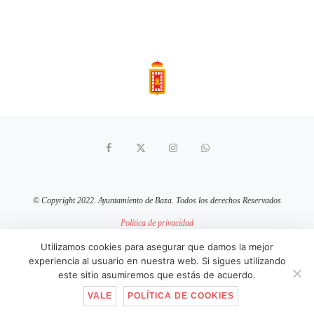
© Copyright 2022. Ayuntamiento de Baza. Todos los derechos Reservados
Política de privacidad
Aviso Legal
Política de cookies
Utilizamos cookies para asegurar que damos la mejor
experiencia al usuario en nuestra web. Si sigues utilizando
sitio web mantenido por
pixelcero.com
este sitio asumiremos que estás de acuerdo.
VALE
POLÍTICA DE COOKIES
IR ARRIBA