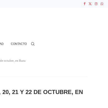
ASOCIACIONES...
...
AD
CONTACTO
 de octubre, en Baza
20, 21 Y 22 DE OCTUBRE, EN