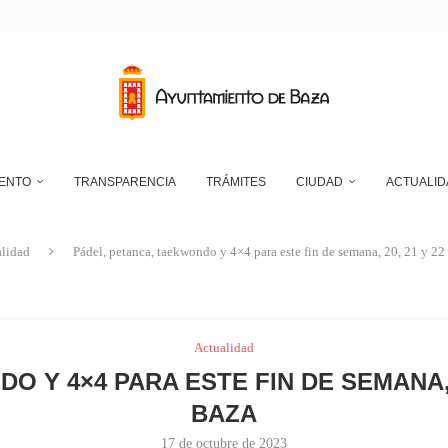
DEPÓSITO MUNICIPAL DE AGUA DE LA CUESTA DEL FRANCÉS
NTO DE BAZA EN RELACIÓN CON LA CONTROVERSIA QUE MANTIENEN LAS 
UN ECLIPSE… ES HACERLO CON SEGURIDAD
A RESERVA ONLINE DE INSTALACIONES DEPORTIVAS, AMPLÍA SU AGENDA Y
IENTO
TRANSPARENCIA
TRÁMITES
CIUDAD
ACTUALID
lidad
Pádel, petanca, taekwondo y 4×4 para este fin de semana, 20, 21 y 22
Actualidad
 Y 4×4 PARA ESTE FIN DE SEMANA, 
BAZA
17 de octubre de 2023