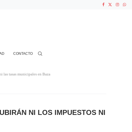
ASOCIACIONES...
...
AD
CONTACTO
i las tasas municipales en Baza
BIRÁN NI LOS IMPUESTOS NI