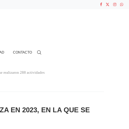
ASOCIACIONES...
...
N CIENTOS...
AD
CONTACTO
se realizaron 288 actividades
A EN 2023, EN LA QUE SE