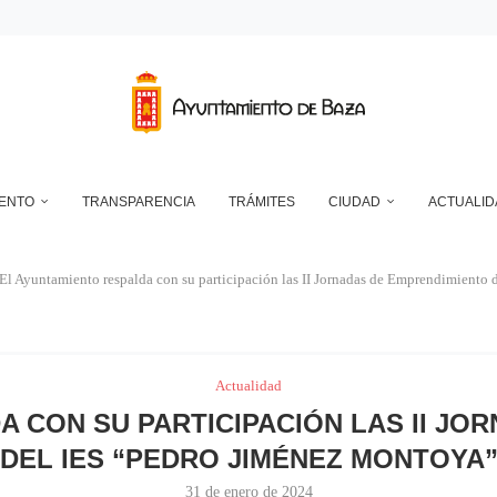
DEPÓSITO MUNICIPAL DE AGUA DE LA CUESTA DEL FRANCÉS
NTO DE BAZA EN RELACIÓN CON LA CONTROVERSIA QUE MANTIENEN LAS 
UN ECLIPSE… ES HACERLO CON SEGURIDAD
A RESERVA ONLINE DE INSTALACIONES DEPORTIVAS, AMPLÍA SU AGENDA Y
IENTO
TRANSPARENCIA
TRÁMITES
CIUDAD
ACTUALID
El Ayuntamiento respalda con su participación las II Jornadas de Emprendimiento
Actualidad
A CON SU PARTICIPACIÓN LAS II JO
DEL IES “PEDRO JIMÉNEZ MONTOYA
31 de enero de 2024