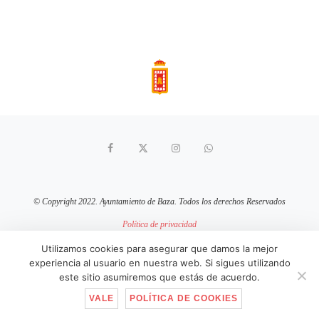
© Copyright 2022. Ayuntamiento de Baza. Todos los derechos Reservados
Política de privacidad
Aviso Legal
Política de cookies
Utilizamos cookies para asegurar que damos la mejor
experiencia al usuario en nuestra web. Si sigues utilizando
sitio web mantenido por
pixelcero.com
este sitio asumiremos que estás de acuerdo.
VALE
POLÍTICA DE COOKIES
IR ARRIBA