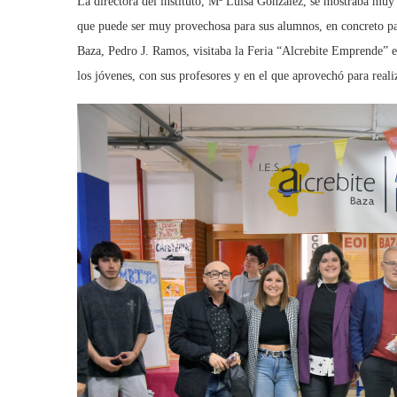
La directora del instituto, Mª Luisa González, se mostraba muy c
que puede ser muy provechosa para sus alumnos, en concreto par
Baza, Pedro J. Ramos, visitaba la Feria “Alcrebite Emprende” e
los jóvenes, con sus profesores y en el que aprovechó para real