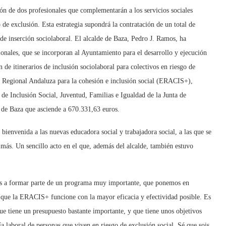
n de dos profesionales que complementarán a los servicios sociales
 de exclusión. Esta estrategia supondrá la contratación de un total de
s de inserción sociolaboral. El alcalde de Baza, Pedro J. Ramos, ha
ionales, que se incorporan al Ayuntamiento para el desarrollo y ejecución
de itinerarios de inclusión sociolaboral para colectivos en riesgo de
ia Regional Andaluza para la cohesión e inclusión social (ERACIS+),
de Inclusión Social, Juventud, Familias e Igualdad de la Junta de
de Baza que asciende a 670.331,63 euros.
 bienvenida a las nuevas educadora social y trabajadora social, a las que se
ás. Un sencillo acto en el que, además del alcalde, también estuvo
nís a formar parte de un programa muy importante, que ponemos en
 que la ERACIS+ funcione con la mayor eficacia y efectividad posible. Es
e tiene un presupuesto bastante importante, y que tiene unos objetivos
vía laboral de personas que viven en riesgo de exclusión social. Sé que sois