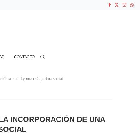
ASOCIACIONES...
...
N CIENTOS...
AD
CONTACTO
dora social y una trabajadora social
 LA INCORPORACIÓN DE UNA
SOCIAL