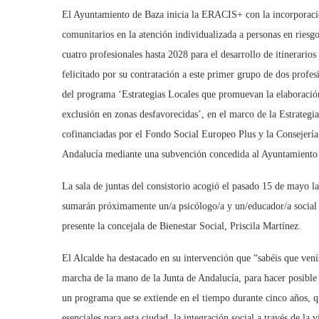
El Ayuntamiento de Baza inicia la ERACIS+ con la incorporació
comunitarios en la atención individualizada a personas en riesgo
cuatro profesionales hasta 2028 para el desarrollo de itinerario
felicitado por su contratación a este primer grupo de dos profes
del programa ‘Estrategias Locales que promuevan la elaboración 
exclusión en zonas desfavorecidas’, en el marco de la Estrateg
cofinanciadas por el Fondo Social Europeo Plus y la Consejería 
Andalucía mediante una subvención concedida al Ayuntamiento 
La sala de juntas del consistorio acogió el pasado 15 de mayo la
sumarán próximamente un/a psicólogo/a y un/educador/a social m
presente la concejala de Bienestar Social, Priscila Martínez.
El Alcalde ha destacado en su intervención que “sabéis que ve
marcha de la mano de la Junta de Andalucía, para hacer posible
un programa que se extiende en el tiempo durante cinco años, qu
esenciales para esta ciudad, la integración social a través de la 