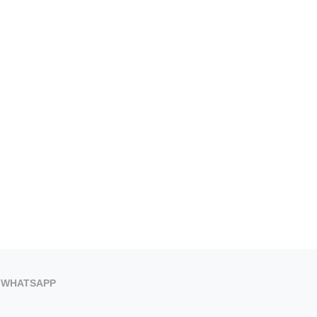
PORQUE LA MEJOR FORMA DE
LA APP MUNICIPAL B
VIVIR UN ECLIPSE…...
INCORPORA LA RESERVA ON
5 de agosto de 2026
5 de agosto de 2026
WHATSAPP