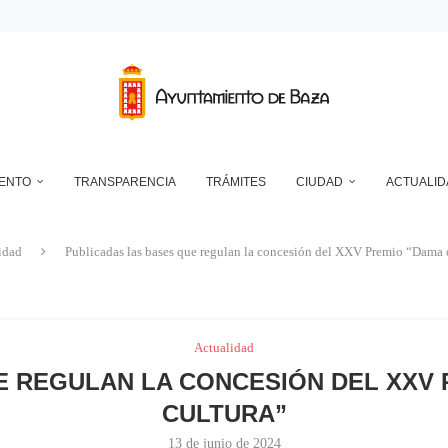
RANSFORMADOR ELÉCTRICO EN EL RECINTO FERIAL
DEPÓSITO MUNICIPAL DE AGUA DE LA CUESTA DEL FRANCÉS
NTO DE BAZA EN RELACIÓN CON LA CONTROVERSIA QUE MANTIENEN LAS 
UN ECLIPSE… ES HACERLO CON SEGURIDAD
A RESERVA ONLINE DE INSTALACIONES DEPORTIVAS, AMPLÍA SU AGENDA Y
IENTO
TRANSPARENCIA
TRÁMITES
CIUDAD
ACTUALID
idad
Publicadas las bases que regulan la concesión del XXV Premio “Dama 
Actualidad
 REGULAN LA CONCESIÓN DEL XXV 
CULTURA”
13 de junio de 2024