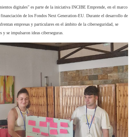
ientos digitales” es parte de la iniciativa INCIBE Emprende, en el marco
 financiación de los Fondos Next Generation-EU. Durante el desarrollo de
enfrentan empresas y particulares en el ámbito de la ciberseguridad, se
es y se impulsaron ideas ciberseguras.