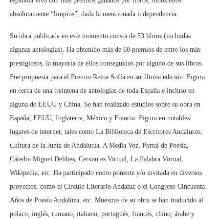
española viva con más premios ganados por libros, todos ellos
absolutamente “limpios”, dada la mencionada independencia.
Su obra publicada en este momento consta de 53 libros (incluidas
algunas antologías). Ha obtenido más de 60 premios de entre los más
prestigiosos, la mayoría de ellos conseguidos por alguno de sus libros.
Fue propuesta para el Premio Reina Sofía en su última edición. Figura
en cerca de una treintena de antologías de toda España e incluso en
alguna de EEUU y China. Se han realizado estudios sobre su obra en
España, EEUU, Inglaterra, México y Francia. Figura en notables
lugares de internet, tales como La Biblioteca de Escritores Andaluces,
Cultura de la Junta de Andalucía, A Media Voz, Portal de Poesía,
Cátedra Miguel Delibes, Cervantes Virtual, La Palabra Virtual,
Wikipedia, etc. Ha participado como ponente y/o invitada en diversos
proyectos, como el Círculo Literario Andaluz o el Congreso Cincuenta
Años de Poesía Andaluza, etc. Muestras de su obra se han traducido al
polaco, inglés, rumano, italiano, portugués, francés, chino, árabe y