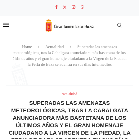
Home
Actualidad
Superadas las amenazas
meteorológicas, tras la Cabalgata anunciadora más bastetana de los
últimos años y el gran homenaje ciudadano a la Virgen de la Piedad,
la Feria de Baza se adentra en sus días intermedios
Actualidad
SUPERADAS LAS AMENAZAS
METEOROLÓGICAS, TRAS LA CABALGATA
ANUNCIADORA MÁS BASTETANA DE LOS
ÚLTIMOS AÑOS Y EL GRAN HOMENAJE
CIUDADANO A LA VIRGEN DE LA PIEDAD, LA