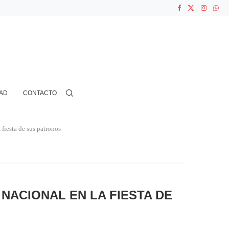
ASOCIACIONES...
...
AD
CONTACTO
 fiesta de sus patronos
 NACIONAL EN LA FIESTA DE