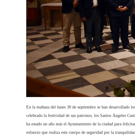
En la mañana del lunes 30 de septiembre se han desarrollado los
celebrado la festividad de sus patronos, los Santos Ángeles Cust
ha estado un año más el Ayuntamiento de la ciudad para felicita
esfuerzo que realiza este cuerpo de seguridad por la tranquilid