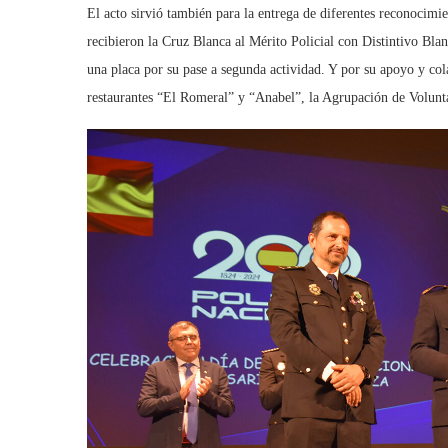
El acto sirvió también para la entrega de diferentes reconocimie
recibieron la Cruz Blanca al Mérito Policial con Distintivo Bla
una placa por su pase a segunda actividad. Y por su apoyo y col
restaurantes “El Romeral” y “Anabel”, la Agrupación de Volunta