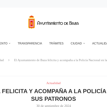
DEPÓSITO MUNICIPAL DE AGUA DE LA CUESTA DEL FRANCÉS
NTO DE BAZA EN RELACIÓN CON LA CONTROVERSIA QUE MANTIENEN LAS 
UN ECLIPSE… ES HACERLO CON SEGURIDAD
A RESERVA ONLINE DE INSTALACIONES DEPORTIVAS, AMPLÍA SU AGENDA Y
IENTO
TRANSPARENCIA
TRÁMITES
CIUDAD
ACTUALID
dad
El Ayuntamiento de Baza felicita y acompaña a la Policía Nacional en la
Actualidad
FELICITA Y ACOMPAÑA A LA POLICÍA
SUS PATRONOS
30 de septiembre de 2024