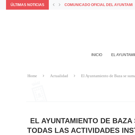
ÚLTIMAS NOTICIAS
PORQUE LA MEJOR FORMA DE VIVIR 
LA APP MUNICIPAL BAZA INCORPORA L
AYUNTAMIENTO Y COMERCIANTES VALO
BAZA APROVECHARÁ EL PFEA ESPECIA
INICIO
EL AYUNTAM
Home
Actualidad
El Ayuntamiento de Baza se suma a
EL AYUNTAMIENTO DE BAZA 
TODAS LAS ACTIVIDADES INS