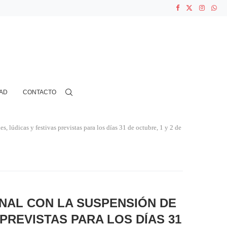
...
N CIENTOS...
AD
CONTACTO
, lúdicas y festivas previstas para los días 31 de octubre, 1 y 2 de
ONAL CON LA SUSPENSIÓN DE
PREVISTAS PARA LOS DÍAS 31