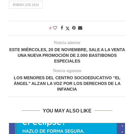
PORNO 25N 2024
0
Noticia anterior
ESTE MIÉRCOLES, 20 DE NOVIEMBRE, SALE A LA VENTA
UNA NUEVA PROMOCIÓN DE 2.000 BASTIBONOS
ESPECIALES
Noticia siguiente
LOS MENORES DEL CENTRO SOCIOEDUCATIVO “EL
ÁNGEL” ALZAN LA VOZ POR LOS DERECHOS DE LA
INFANCIA
YOU MAY ALSO LIKE