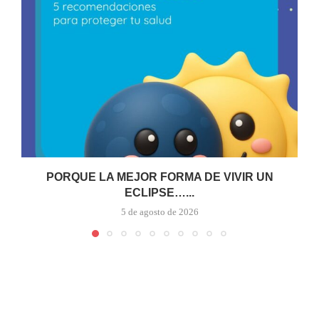
PORQUE LA MEJOR FORMA DE VIVIR UN
ECLIPSE…...
5 de agosto de 2026