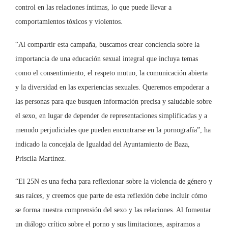
control en las relaciones íntimas, lo que puede llevar a
comportamientos tóxicos y violentos.
“Al compartir esta campaña, buscamos crear conciencia sobre la
importancia de una educación sexual integral que incluya temas
como el consentimiento, el respeto mutuo, la comunicación abierta
y la diversidad en las experiencias sexuales. Queremos empoderar a
las personas para que busquen información precisa y saludable sobre
el sexo, en lugar de depender de representaciones simplificadas y a
menudo perjudiciales que pueden encontrarse en la pornografía”, ha
indicado la concejala de Igualdad del Ayuntamiento de Baza,
Priscila Martínez.
“El 25N es una fecha para reflexionar sobre la violencia de género y
sus raíces, y creemos que parte de esta reflexión debe incluir cómo
se forma nuestra comprensión del sexo y las relaciones. Al fomentar
un diálogo crítico sobre el porno y sus limitaciones, aspiramos a