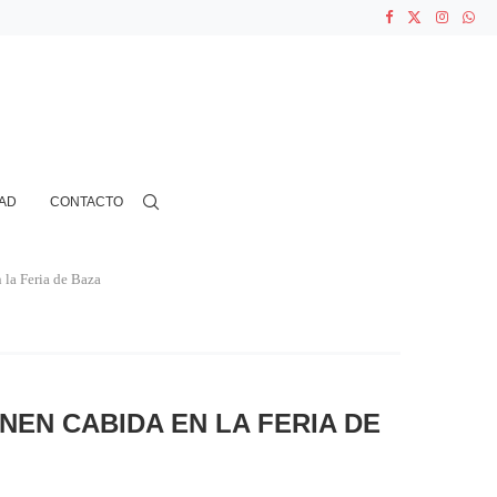
...
N CIENTOS...
AD
CONTACTO
 la Feria de Baza
EN CABIDA EN LA FERIA DE