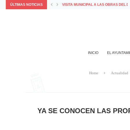
ÚLTIMAS NOTICIAS
VISITA MUNICIPAL A LAS OBRAS DEL 
COMUNICADO OFICIAL DEL AYUNTAMIE
PORQUE LA MEJOR FORMA DE VIVIR 
LA APP MUNICIPAL BAZA INCORPORA L
AYUNTAMIENTO Y COMERCIANTES VALO
INICIO
EL AYUNTAM
Home
Actualidad
YA SE CONOCEN LAS PROP