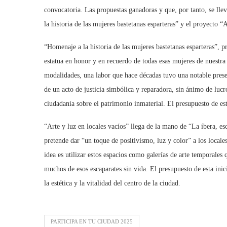
convocatoria. Las propuestas ganadoras y que, por tanto, se lle
la historia de las mujeres bastetanas esparteras” y el proyecto “
“Homenaje a la historia de las mujeres bastetanas esparteras”,
estatua en honor y en recuerdo de todas esas mujeres de nuestra 
modalidades, una labor que hace décadas tuvo una notable presen
de un acto de justicia simbólica y reparadora, sin ánimo de lucro
ciudadanía sobre el patrimonio inmaterial. El presupuesto de est
“Arte y luz en locales vacíos” llega de la mano de “La íbera, esc
pretende dar “un toque de positivismo, luz y color” a los locale
idea es utilizar estos espacios como galerías de arte temporales
muchos de esos escaparates sin vida. El presupuesto de esta ini
la estética y la vitalidad del centro de la ciudad.
PARTICIPA EN TU CIUDAD 2025