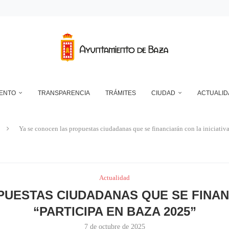
DEPÓSITO MUNICIPAL DE AGUA DE LA CUESTA DEL FRANCÉS
NTO DE BAZA EN RELACIÓN CON LA CONTROVERSIA QUE MANTIENEN LAS 
UN ECLIPSE… ES HACERLO CON SEGURIDAD
A RESERVA ONLINE DE INSTALACIONES DEPORTIVAS, AMPLÍA SU AGENDA Y
RAN MUY SATISFACTORIAMENTE LA NOCHE EN BLANCO DE ESTE AÑO, CO
IENTO
TRANSPARENCIA
TRÁMITES
CIUDAD
ACTUALID
Ya se conocen las propuestas ciudadanas que se financiarán con la iniciativ
Actualidad
UESTAS CIUDADANAS QUE SE FINANC
“PARTICIPA EN BAZA 2025”
7 de octubre de 2025