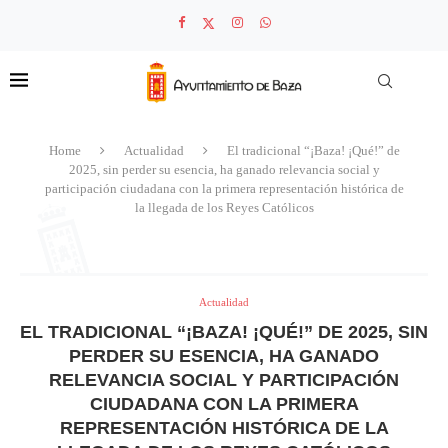
Home
Actualidad
El tradicional “¡Baza! ¡Qué!” de
2025, sin perder su esencia, ha ganado relevancia social y
participación ciudadana con la primera representación histórica de
la llegada de los Reyes Católicos
Actualidad
EL TRADICIONAL “¡BAZA! ¡QUÉ!” DE 2025, SIN
PERDER SU ESENCIA, HA GANADO
RELEVANCIA SOCIAL Y PARTICIPACIÓN
CIUDADANA CON LA PRIMERA
REPRESENTACIÓN HISTÓRICA DE LA