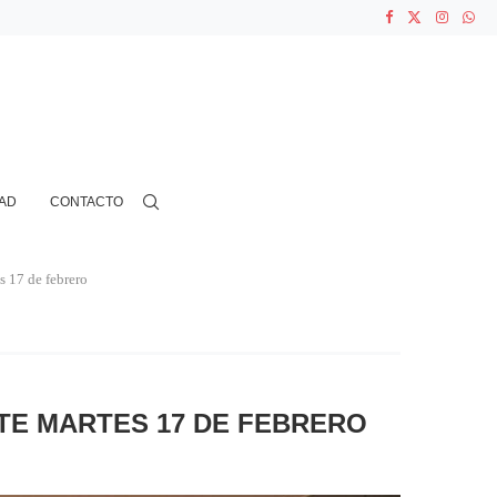
ASOCIACIONES...
...
N CIENTOS...
AD
CONTACTO
s 17 de febrero
TE MARTES 17 DE FEBRERO