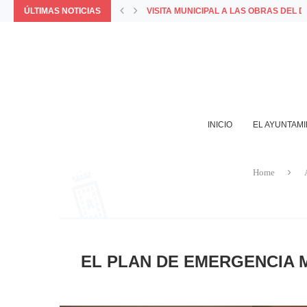
VISITA MUNICIPAL A LAS OBRAS DEL 
ÚLTIMAS NOTICIAS
COMUNICADO OFICIAL DEL AYUNTAMIE
PORQUE LA MEJOR FORMA DE VIVIR 
LA APP MUNICIPAL BAZA INCORPORA L
AYUNTAMIENTO Y COMERCIANTES VALO
INICIO
EL AYUNTAM
Home
EL PLAN DE EMERGENCIA 