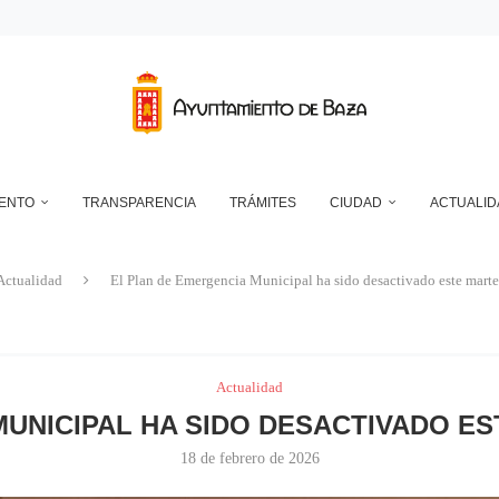
DEPÓSITO MUNICIPAL DE AGUA DE LA CUESTA DEL FRANCÉS
NTO DE BAZA EN RELACIÓN CON LA CONTROVERSIA QUE MANTIENEN LAS 
UN ECLIPSE… ES HACERLO CON SEGURIDAD
A RESERVA ONLINE DE INSTALACIONES DEPORTIVAS, AMPLÍA SU AGENDA Y
RAN MUY SATISFACTORIAMENTE LA NOCHE EN BLANCO DE ESTE AÑO, CO
IENTO
TRANSPARENCIA
TRÁMITES
CIUDAD
ACTUALID
Actualidad
El Plan de Emergencia Municipal ha sido desactivado este marte
Actualidad
MUNICIPAL HA SIDO DESACTIVADO ES
18 de febrero de 2026