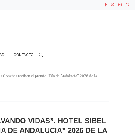
ASOCIACIONES...
...
N CIENTOS...
AD
CONTACTO
as Conchas reciben el premio “Día de Andalucía” 2026 de la
VANDO VIDAS”, HOTEL SIBEL
A DE ANDALUCÍA” 2026 DE LA