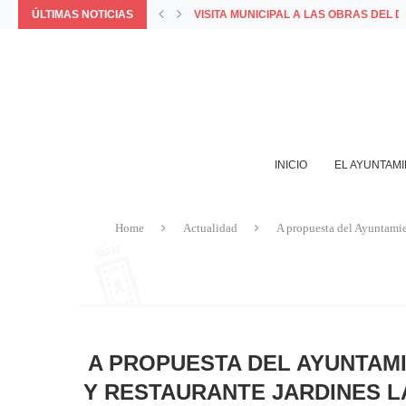
ÚLTIMAS NOTICIAS
COMUNICADO OFICIAL DEL AYUNTAMIE
PORQUE LA MEJOR FORMA DE VIVIR 
LA APP MUNICIPAL BAZA INCORPORA L
AYUNTAMIENTO Y COMERCIANTES VALO
INICIO
EL AYUNTAM
Home
Actualidad
A propuesta del Ayuntamie
A PROPUESTA DEL AYUNTAMI
Y RESTAURANTE JARDINES LA