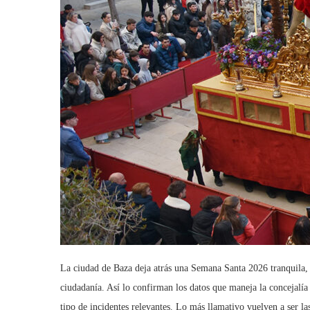
La ciudad de Baza deja atrás una Semana Santa 2026 tranquila, 
ciudadanía. Así lo confirman los datos que maneja la concejalí
tipo de incidentes relevantes. Lo más llamativo vuelven a ser las 