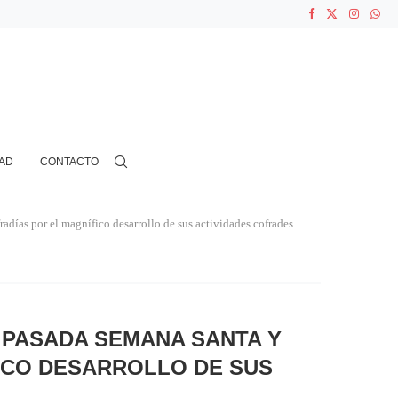
ASOCIACIONES...
...
N CIENTOS...
AD
CONTACTO
días por el magnífico desarrollo de sus actividades cofrades
 PASADA SEMANA SANTA Y
FICO DESARROLLO DE SUS