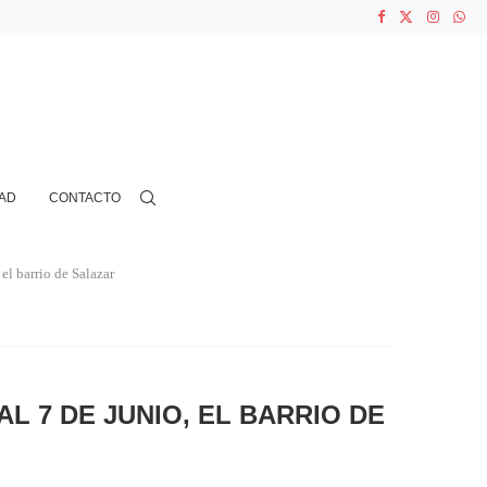
...
N CIENTOS...
AD
CONTACTO
 el barrio de Salazar
AL 7 DE JUNIO, EL BARRIO DE