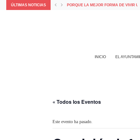
ÚLTIMAS NOTICIAS
PORQUE LA MEJOR FORMA DE VIVIR 
LA APP MUNICIPAL BAZA INCORPORA L
AYUNTAMIENTO Y COMERCIANTES VALO
BAZA APROVECHARÁ EL PFEA ESPECIA
EL AYUNTAMIENTO DESTINA LOS 402.1
INICIO
EL AYUNTAM
« Todos los Eventos
Este evento ha pasado.