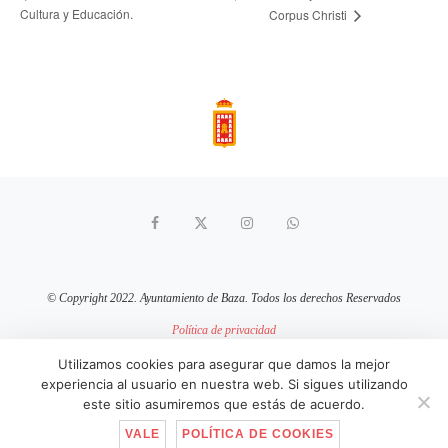
Cultura y Educación.
Corpus Christi
© Copyright 2022. Ayuntamiento de Baza. Todos los derechos Reservados
Política de privacidad
Aviso Legal
Política de cookies
Utilizamos cookies para asegurar que damos la mejor
experiencia al usuario en nuestra web. Si sigues utilizando
sitio web mantenido por
pixelcero.com
este sitio asumiremos que estás de acuerdo.
VALE
POLÍTICA DE COOKIES
IR ARRIBA