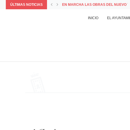
ÚLTIMAS NOTICIAS
EN MARCHA LAS OBRAS DEL NUEVO T
VISITA MUNICIPAL A LAS OBRAS DEL 
COMUNICADO OFICIAL DEL AYUNTAMIE
PORQUE LA MEJOR FORMA DE VIVIR 
LA APP MUNICIPAL BAZA INCORPORA L
INICIO
EL AYUNTAM