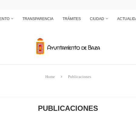
RANSFORMADOR ELÉCTRICO EN EL RECINTO FERIAL
DEPÓSITO MUNICIPAL DE AGUA DE LA CUESTA DEL FRANCÉS
NTO DE BAZA EN RELACIÓN CON LA CONTROVERSIA QUE MANTIENEN LAS 
UN ECLIPSE… ES HACERLO CON SEGURIDAD
A RESERVA ONLINE DE INSTALACIONES DEPORTIVAS, AMPLÍA SU AGENDA Y
IENTO
TRANSPARENCIA
TRÁMITES
CIUDAD
ACTUALID
Home
Publicaciones
PUBLICACIONES