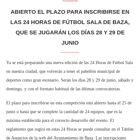
Actualidad
ABIERTO EL PLAZO PARA INSCRIBIRSE EN
LAS 24 HORAS DE FÚTBOL SALA DE BAZA,
QUE SE JUGARÁN LOS DÍAS 28 Y 29 DE
JUNIO
Ya se está preparando una nueva edición de las 24 Horas de Fútbol Sala
en nuestra ciudad, que volverán a tener el pabellón municipal de
deportes como gran escenario. Serán los días 28 y 29 de junio, sábado y
domingo, y con el formato habitual de las últimas convocatorias.
El plazo para inscribirse en esta competición está abierto hasta el 25 de
junio o hasta que se complete la cantidad de 24 equipos, que es la
máxima establecida para el correcto desarrollo del evento. El
reglamento que regirá en estas 24 Horas se puede consultar en el Tablón
de Anuncios de la web del Ayuntamiento de Baza. Las inscripciones