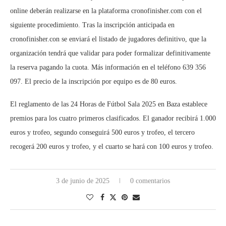
online deberán realizarse en la plataforma cronofinisher.com con el
siguiente procedimiento. Tras la inscripción anticipada en
cronofinisher.con se enviará el listado de jugadores definitivo, que la
organización tendrá que validar para poder formalizar definitivamente
la reserva pagando la cuota. Más información en el teléfono 639 356
097. El precio de la inscripción por equipo es de 80 euros.
El reglamento de las 24 Horas de Fútbol Sala 2025 en Baza establece
premios para los cuatro primeros clasificados. El ganador recibirá 1.000
euros y trofeo, segundo conseguirá 500 euros y trofeo, el tercero
recogerá 200 euros y trofeo, y el cuarto se hará con 100 euros y trofeo.
3 de junio de 2025
0 comentarios