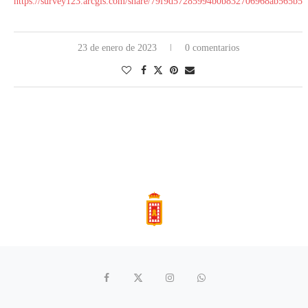
https://survey123.arcgis.com/share/79f9d57285994b0b832706968ab565b5
23 de enero de 2023
0 comentarios