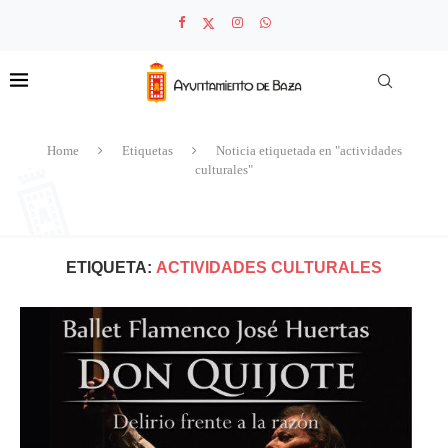
Home
Etiquetas
Noticia etiquetada en "actividades
culturales"
ETIQUETA:
ACTIVIDADES CULTURALES