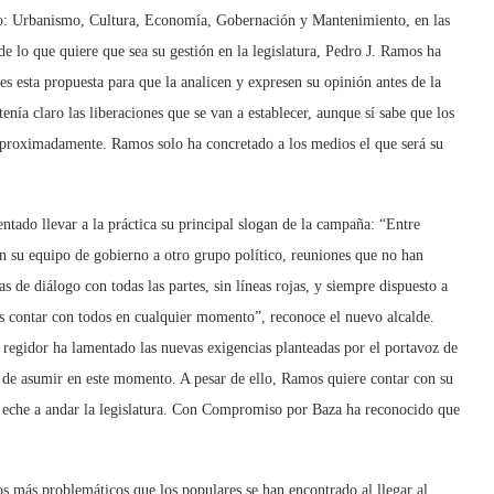
jo: Urbanismo, Cultura, Economía, Gobernación y Mantenimiento, en las
e lo que quiere que sea su gestión en la legislatura, Pedro J. Ramos ha
es esta propuesta para que la analicen y expresen su opinión antes de la
enía claro las liberaciones que se van a establecer, aunque sí sabe que los
, aproximadamente. Ramos solo ha concretado a los medios el que será su
entado llevar a la práctica su principal slogan de la campaña: “Entre
en su equipo de gobierno a otro grupo político, reuniones que no han
s de diálogo con todas las partes, sin líneas rojas, y siempre dispuesto a
 contar con todos en cualquier momento”, reconoce el nuevo alcalde.
 regidor ha lamentado las nuevas exigencias planteadas por el portavoz de
 de asumir en este momento. A pesar de ello, Ramos quiere contar con su
o eche a andar la legislatura. Con Compromiso por Baza ha reconocido que
os más problemáticos que los populares se han encontrado al llegar al