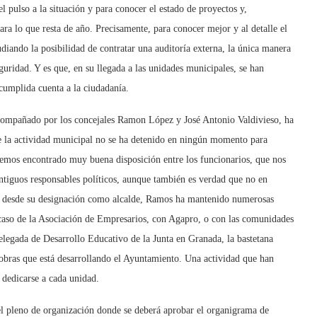
 pulso a la situación y para conocer el estado de proyectos y,
ra lo que resta de año. Precisamente, para conocer mejor y al detalle el
diando la posibilidad de contratar una auditoría externa, la única manera
eguridad. Y es que, en su llegada a las unidades municipales, se han
cumplida cuenta a la ciudadanía.
acompañado por los concejales Ramon López y José Antonio Valdivieso, ha
e la actividad municipal no se ha detenido en ningún momento para
 hemos encontrado muy buena disposición entre los funcionarios, que nos
antiguos responsables políticos, aunque también es verdad que no en
os desde su designación como alcalde, Ramos ha mantenido numerosas
l caso de la Asociación de Empresarios, con Agapro, o con las comunidades
 delegada de Desarrollo Educativo de la Junta en Granada, la bastetana
 obras que está desarrollando el Ayuntamiento. Una actividad que han
 dedicarse a cada unidad.
 el pleno de organización donde se deberá aprobar el organigrama de