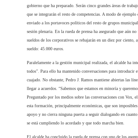
gobierno que ha preparado. Serán cinco grandes áreas de traba
que se integrarán el resto de competencias. A modo de ejemplo d
enviado a los portavoces políticos del resto de grupos municipal
sesión plenaria. En la rueda de prensa ha asegurado que aún no t
sueldos de los corporativos se rebajarán en un diez por ciento
sueldo: 45.000 euros.
Paralelamente a la gestión municipal realizada, el alcalde ha int
todos”. Para ello ha mantenido conversaciones para introducir 
cuajado. No obstante, Pedro J. Ramos mantiene abiertas las línea
llegar a acuerdos. “Sabemos que estamos en minoría y queremos
Preguntado por los medios sobre las conversaciones con Vox, el
esta formación, principalmente económicas, que son imposibles
apoyo y no cierra ninguna puerta a seguir dialogando en cuant
se está cumpliendo lo acordado y que todo marcha bien.
El alcalde ha concluido la rueda de prensa con uno de los asunt