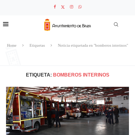
Home
Etiquetas
Noticia etiquetada en "bomberos interinos"
ETIQUETA:
BOMBEROS INTERINOS