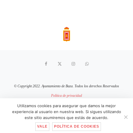
© Copyright 2022. Ayuntamiento de Baza. Todos los derechos Reservados
Política de privacidad
Aviso Legal
Política de cookies
Utilizamos cookies para asegurar que damos la mejor
experiencia al usuario en nuestra web. Si sigues utilizando
sitio web mantenido por
pixelcero.com
este sitio asumiremos que estás de acuerdo.
VALE
POLÍTICA DE COOKIES
IR ARRIBA