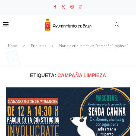
Home
Etiquetas
Noticia etiquetada en "campaña limpieza"
ETIQUETA:
CAMPAÑA LIMPIEZA