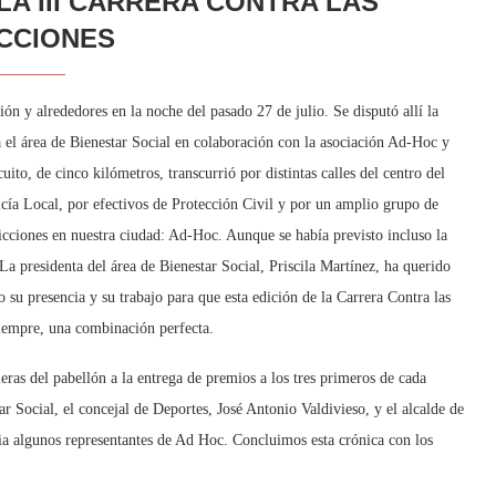
 LA III CARRERA CONTRA LAS
CCIONES
ón y alrededores en la noche del pasado 27 de julio. Se disputó allí la
a el área de Bienestar Social en colaboración con la asociación Ad-Hoc y
uito, de cinco kilómetros, transcurrió por distintas calles del centro del
icía Local, por efectivos de Protección Civil y por un amplio grupo de
dicciones en nuestra ciudad: Ad-Hoc. Aunque se había previsto incluso la
a presidenta del área de Bienestar Social, Priscila Martínez, ha querido
 su presencia y su trabajo para que esta edición de la Carrera Contra las
iempre, una combinación perfecta.
eras del pabellón a la entrega de premios a los tres primeros de cada
ar Social, el concejal de Deportes, José Antonio Valdivieso, y el alcalde de
ia algunos representantes de Ad Hoc. Concluimos esta crónica con los