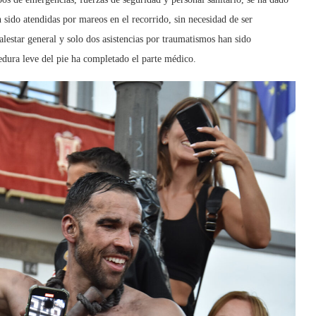
 sido atendidas por mareos en el recorrido, sin necesidad de ser
malestar general y solo dos asistencias por traumatismos han sido
edura leve del pie ha completado el parte médico.