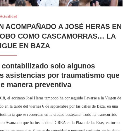
Actualidad
AN ACOMPAÑADO A JOSÉ HERAS EN
 ROBO COMO CASCAMORRAS… LA
SIGUE EN BAZA
a contabilizado solo algunos
s asistencias por traumatismo que
 de manera preventiva
18, el accitano José Heras tampoco ha conseguido llevarse a la Virgen de
o en la tarde del viernes 6 de septiembre por las calles de Baza, en una
itudinaria que se recuerdan en la ciudad bastetana. Todo ha transcurrido
ndo Avanzado que ha instalado el GREA en la Plaza de las Eras, en torno
pos de emergencias, fuerzas de seguridad y personal sanitario, se ha dado