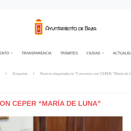
RANSFORMADOR ELÉCTRICO EN EL RECINTO FERIAL
DEPÓSITO MUNICIPAL DE AGUA DE LA CUESTA DEL FRANCÉS
NTO DE BAZA EN RELACIÓN CON LA CONTROVERSIA QUE MANTIENEN LAS 
UN ECLIPSE… ES HACERLO CON SEGURIDAD
A RESERVA ONLINE DE INSTALACIONES DEPORTIVAS, AMPLÍA SU AGENDA Y
IENTO
TRANSPARENCIA
TRÁMITES
CIUDAD
ACTUALID
Etiquetas
Noticia etiquetada en "Convenio con CEPER “María de 
ON CEPER “MARÍA DE LUNA”