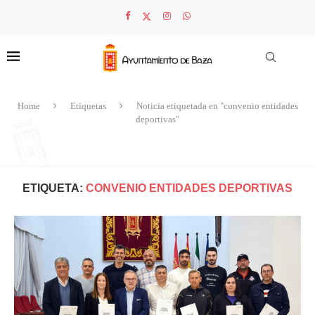
Home
Etiquetas
Noticia etiquetada en "convenio entidades
deportivas"
ETIQUETA:
CONVENIO ENTIDADES DEPORTIVAS