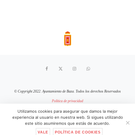
© Copyright 2022. Ayuntamiento de Baza. Todos los derechos Reservados
Política de privacidad
Aviso Legal
Política de cookies
Utilizamos cookies para asegurar que damos la mejor
experiencia al usuario en nuestra web. Si sigues utilizando
sitio web mantenido por
pixelcero.com
este sitio asumiremos que estás de acuerdo.
VALE
POLÍTICA DE COOKIES
IR ARRIBA