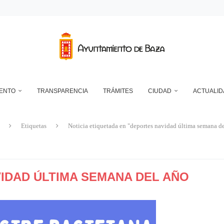
RANSFORMADOR ELÉCTRICO EN EL RECINTO FERIAL
DEPÓSITO MUNICIPAL DE AGUA DE LA CUESTA DEL FRANCÉS
NTO DE BAZA EN RELACIÓN CON LA CONTROVERSIA QUE MANTIENEN LAS 
UN ECLIPSE… ES HACERLO CON SEGURIDAD
A RESERVA ONLINE DE INSTALACIONES DEPORTIVAS, AMPLÍA SU AGENDA Y
IENTO
TRANSPARENCIA
TRÁMITES
CIUDAD
ACTUALID
Etiquetas
Noticia etiquetada en "deportes navidad última semana d
IDAD ÚLTIMA SEMANA DEL AÑO