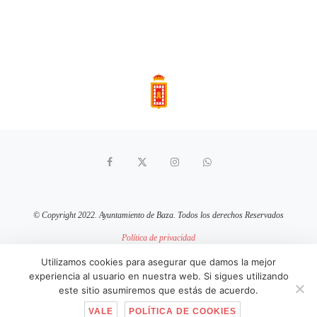
© Copyright 2022. Ayuntamiento de Baza. Todos los derechos Reservados
Política de privacidad
Aviso Legal
Política de cookies
Utilizamos cookies para asegurar que damos la mejor
experiencia al usuario en nuestra web. Si sigues utilizando
sitio web mantenido por
pixelcero.com
este sitio asumiremos que estás de acuerdo.
VALE
POLÍTICA DE COOKIES
IR ARRIBA