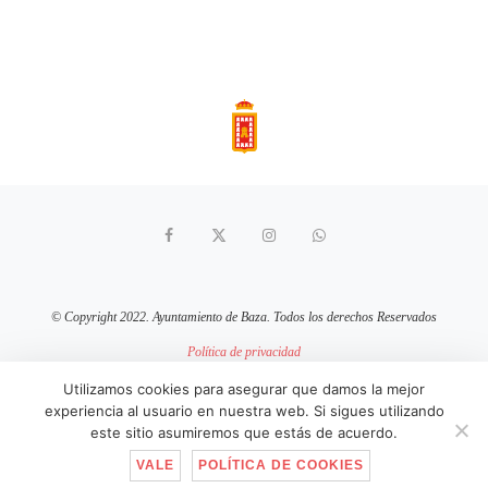
© Copyright 2022. Ayuntamiento de Baza. Todos los derechos Reservados
Política de privacidad
Aviso Legal
Política de cookies
Utilizamos cookies para asegurar que damos la mejor
experiencia al usuario en nuestra web. Si sigues utilizando
sitio web mantenido por
pixelcero.com
este sitio asumiremos que estás de acuerdo.
VALE
POLÍTICA DE COOKIES
IR ARRIBA