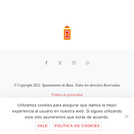
© Copyright 2022. Ayuntamiento de Baza. Todos los derechos Reservados
Política de privacidad
Aviso Legal
Política de cookies
Utilizamos cookies para asegurar que damos la mejor
experiencia al usuario en nuestra web. Si sigues utilizando
sitio web mantenido por
pixelcero.com
este sitio asumiremos que estás de acuerdo.
VALE
POLÍTICA DE COOKIES
IR ARRIBA