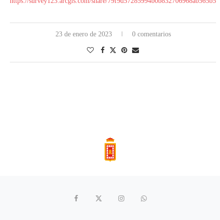
https://survey123.arcgis.com/share/79f9d57285994b0b832706968ab565b5
23 de enero de 2023
0 comentarios